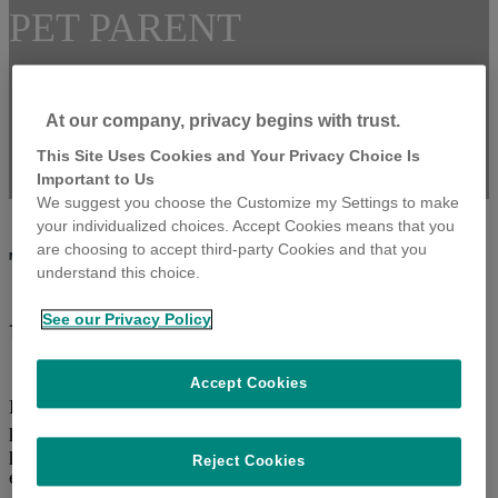
PET PARENT
At our company, privacy begins with trust.
This Site Uses Cookies and Your Privacy Choice Is
Important to Us
We suggest you choose the Customize my Settings to make
your individualized choices. Accept Cookies means that you
are choosing to accept third-party Cookies and that you
Tutto il supporto che il
understand this choice.
tuo gatto merita
See our Privacy Policy
Accept Cookies
Le soluzioni e i consigli di MSD Animal Health sono
pensati per i pet parent che desiderano il meglio per i loro
pet. Ti aiuteremo a proteggere il tuo gatto dalle minacce
Reject Cookies
emergenti e migliorare la sua vita, giorno dopo giorno.