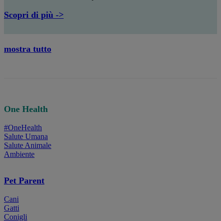
Scopri di più ->
mostra tutto
One Health
#OneHealth
Salute Umana
Salute Animale
Ambiente
Pet Parent
Cani
Gatti
Conigli