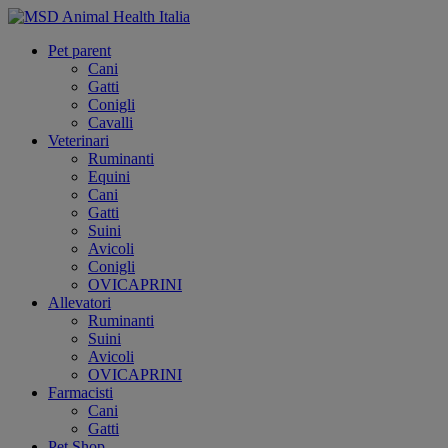
Pet parent
Cani
Gatti
Conigli
Cavalli
Veterinari
Ruminanti
Equini
Cani
Gatti
Suini
Avicoli
Conigli
OVICAPRINI
Allevatori
Ruminanti
Suini
Avicoli
OVICAPRINI
Farmacisti
Cani
Gatti
Pet Shop