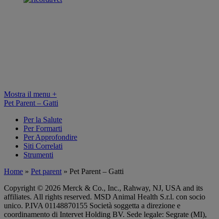
Mostra il menu
+
Pet Parent – Gatti
Per la Salute
Per Formarti
Per Approfondire
Siti Correlati
Strumenti
Home
»
Pet parent
»
Pet Parent – Gatti
Copyright © 2026 Merck & Co., Inc., Rahway, NJ, USA and its
affiliates. All rights reserved. MSD Animal Health S.r.l. con socio
unico. P.IVA 01148870155 Società soggetta a direzione e
coordinamento di Intervet Holding BV. Sede legale: Segrate (MI),