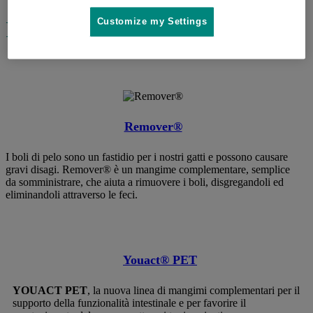
Customize my Settings
Per la Salute
Remover®
I boli di pelo sono un fastidio per i nostri gatti e possono causare
gravi disagi. Remover® è un mangime complementare, semplice
da somministrare, che aiuta a rimuovere i boli, disgregandoli ed
eliminandoli attraverso le feci.
Youact® PET
YOUACT PET
, la nuova linea di mangimi complementari per il
supporto della funzionalità intestinale e per favorire il