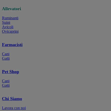
Allevatori
Ruminanti
Suini
Avicoli
Ovicaprini
Farmacisti
Cani
Gatti
Pet Shop
Cani
Gatti
Chi Siamo
Lavora con noi