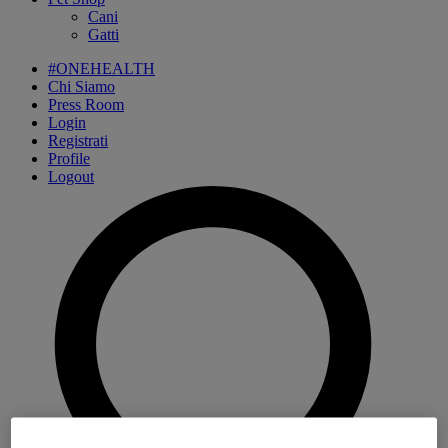
Cani
Gatti
#ONEHEALTH
Chi Siamo
Press Room
Login
Registrati
Profile
Logout