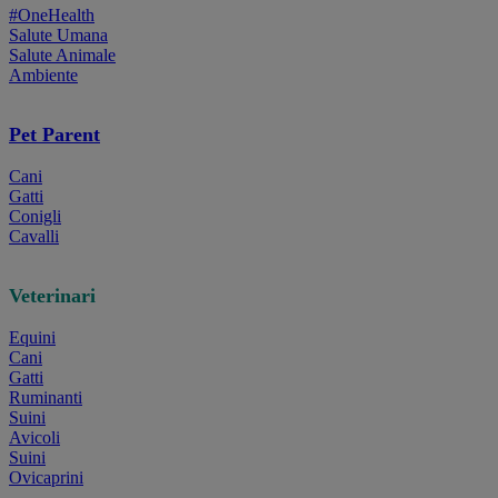
#OneHealth
Salute Umana
Salute Animale
Ambiente
Pet Parent
Cani
Gatti
Conigli
Cavalli
Veterinari
Equini
Cani
Gatti
Ruminanti
Suini
Avicoli
Suini
Ovicaprini