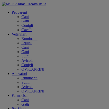
Pet parent
Cani
Gatti
Conigli
Cavalli
Veterinari
Ruminanti
Equini
Cani
Gatti
Suini
Avicoli
Conigli
OVICAPRINI
Allevatori
Ruminanti
Suini
Avicoli
OVICAPRINI
Farmacisti
Cani
Gatti
Pet Shop