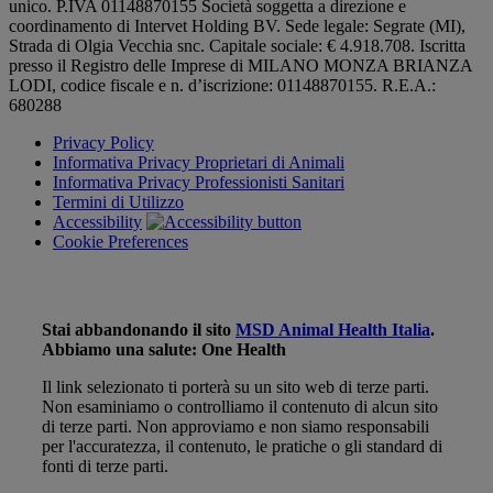
unico. P.IVA 01148870155 Società soggetta a direzione e
coordinamento di Intervet Holding BV. Sede legale: Segrate (MI),
Strada di Olgia Vecchia snc. Capitale sociale: € 4.918.708. Iscritta
presso il Registro delle Imprese di MILANO MONZA BRIANZA
LODI, codice fiscale e n. d’iscrizione: 01148870155. R.E.A.:
680288
Privacy Policy
Informativa Privacy Proprietari di Animali
Informativa Privacy Professionisti Sanitari
Termini di Utilizzo
Accessibility
Cookie Preferences
Stai abbandonando il sito
MSD Animal Health Italia
.
Abbiamo una salute: One Health
Il link selezionato ti porterà su un sito web di terze parti.
Non esaminiamo o controlliamo il contenuto di alcun sito
di terze parti. Non approviamo e non siamo responsabili
per l'accuratezza, il contenuto, le pratiche o gli standard di
fonti di terze parti.