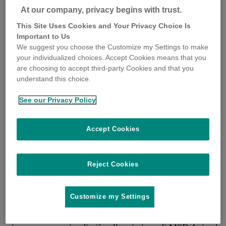
At our company, privacy begins with trust.
This Site Uses Cookies and Your Privacy Choice Is
Important to Us
We suggest you choose the Customize my Settings to make
your individualized choices. Accept Cookies means that you
are choosing to accept third-party Cookies and that you
Search
understand this choice.
Find
Search
See our Privacy Policy
Accept Cookies
Abbiamo una salute che
Reject Cookies
ci unisce: One Health.
Customize my Settings
L’approccio One Health ha come obiettivo proteggere te,
gli animali e l’ambiente che ci circonda. Esplora le nostre